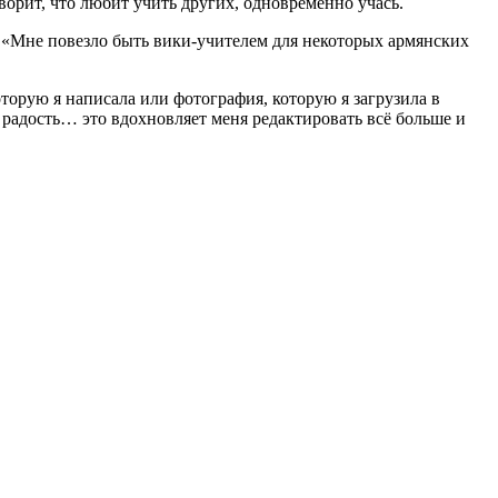
ворит, что любит учить других, одновременно учась.
н. «Мне повезло быть вики-учителем для некоторых армянских
оторую я написала или фотография, которую я загрузила в
 радость… это вдохновляет меня редактировать всё больше и