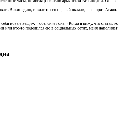
численные часы, помогая развитию армянской Википедии. Она го
ировать Википедию, и видите его первый вклад», – говорит Агая
бя новые вещи», – объясняет она. «Когда я вижу, что статья, к
и или кто-то поделился ею в социальных сетях, меня наполняет
диа