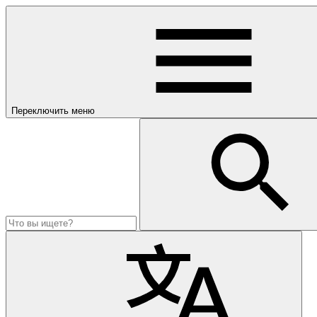
Переходить
к
содержанию
Переключить меню
Search
Поиск
for: