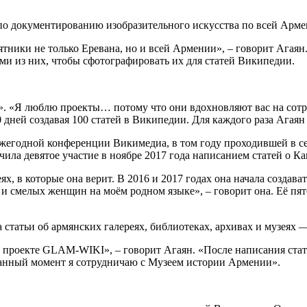
кт по документированию изобразительного искусства по всей Арме
мятники не только Еревана, но и всей Армении», – говорит Агаян
ми из них, чтобы сфотографировать их для статей Википедии.
s». «Я люблю проекты… потому что они вдохновляют вас на сотр
00 дней создавая 100 статей в Википедии. Для каждого раза Агая
егодной конференции Викимедиа, в том году проходившей в сев
чила девятое участие в ноябре 2017 года написанием статей о Ка
ях, в которые она верит. В 2016 и 2017 годах она начала создав
и смелых женщин на моём родном языке», – говорит она. Её пят
статьи об армянских галереях, библиотеках, архивах и музеях —
 о проекте GLAM-WIKI», – говорит Агаян. «После написания стат
данный момент я сотрудничаю с Музеем истории Армении».