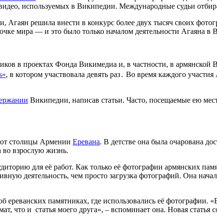
 видео, используемых в Википедии. Международные судьи отби
и, Агаян решила внести в конкурс более двух тысяч своих фото
 точке мира — и это было только началом деятельности Агаяна в
ников в проектах Фонда Викимедиа и, в частности, в армянской
s»
, в котором участвовала девять раз․ Во время каждого участия
держании
Википедии, написав статьи. Часто, посещаемые ею мест
в от столицы Армении
Еревана
. В детстве она была очарована д
а во взрослую жизнь.
диторию для её работ. Как только её фотографии армянских па
тивную деятельность, чем просто загрузка фотографий. Она начала
 об ереванских памятниках, где использовались её фотографии. «
мат, что и статья моего друга», – вспоминает она. Новая статья