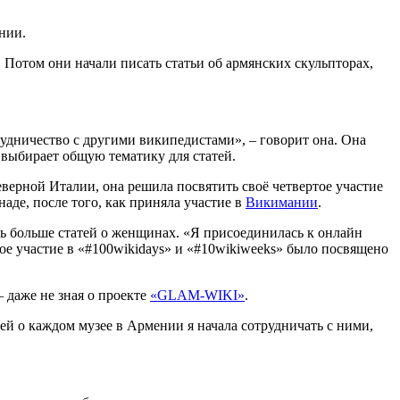
нии.
. Потом они начали писать статьи об армянских скульпторах,
удничество с другими википедистами», – говорит она. Она
н выбирает общую тематику для статей.
ерной Италии, она решила посвятить своё четвертое участие
наде, после того, как приняла участие в
Викимании
.
ать больше статей о женщинах. «Я присоединилась к онлайн
ое участие в «#100wikidays» и «#10wikiweeks» было посвящено
 даже не зная о проекте
«GLAM-WIKI»
.
ей о каждом музее в Армении я начала сотрудничать с ними,