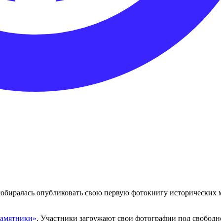
собиралась опубликовать свою первую фотокнигу исторических м
памятники»
. Участники загружают свои фотографии под свобод