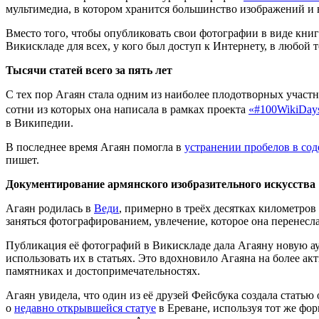
мультимедиа, в котором хранится большинство изображений и
Вместо того, чтобы опубликовать свои фотографии в виде книг
Викискладе для всех, у кого был доступ к Интернету, в любой
Тысячи статей всего за пять лет
С тех пор Агаян стала одним из наиболее плодотворных участ
сотни из которых она написала в рамках проекта
«#100WikiDay
в Википедии.
В последнее время Агаян помогла в
устранении пробелов в со
пишет.
Документирование армянского изобразительного искусства
Агаян родилась в
Веди
, примерно в треёх десятках километро
заняться фотографированием, увлечение, которое она перенесл
Публикация её фотографий в Викискладе дала Агаяну новую ау
использовать их в статьях. Это вдохновило Агаяна на более ак
памятниках и достопримечательностях.
Агаян увидела, что один из её друзей Фейсбука создала статью
о
недавно открывшейся статуе
в Ереване, используя тот же фор