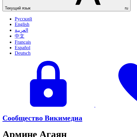
Текущий язык
ru
Русский
English
العربية
中文
Français
Español
Deutsch
Сообщество Викимедиа
Армине Агаян