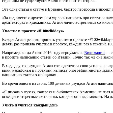
страницы не существуют: Агаян и эти статьи создала.
Эта одна статья о статуе в Ереване, быстро переросла в прое
«За год вместе с другом нам удалось написать про статуи и па
архитекторах и художниках. Агаян лично встретилась со многи
Участие в проекте «#100wikidays»
Вскоре Агаян решила принять участие в проекте «#100wikiday
девять раз приняла участие в проекте, каждый раз в течение 1
Например, когда Агаян 2016 году вернулась из
Викимании
— еж
в проекте написанию статей об Италии. Точно так же она закон
В ходе других раундов Агаян сосредоточила свои усилия на иде
вики-марафонам и проектам, написав биографии многих ярких 
написанию статей о женщинах.
Во время одного из своих 100-дневных раундов Агаян написала 
«Я писала о музеях, галереях и библиотеках Армении, не зная
освещая интересные экспонаты, которые они выставляют. На 
Учить и учиться каждый день